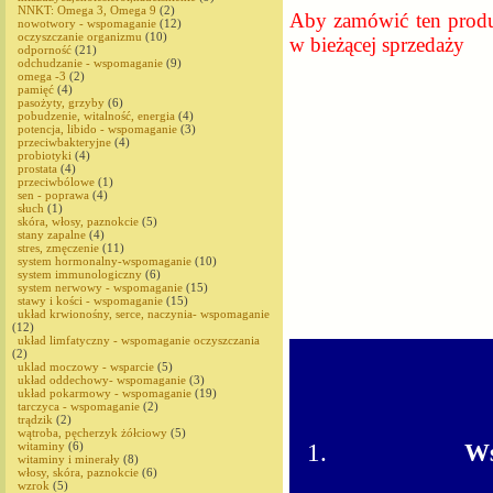
NNKT: Omega 3, Omega 9
(2)
Aby zamówić ten produk
nowotwory - wspomaganie
(12)
oczyszczanie organizmu
(10)
w bieżącej sprzedaży
odporność
(21)
odchudzanie - wspomaganie
(9)
omega -3
(2)
pamięć
(4)
pasożyty, grzyby
(6)
pobudzenie, witalność, energia
(4)
potencja, libido - wspomaganie
(3)
przeciwbakteryjne
(4)
probiotyki
(4)
prostata
(4)
przeciwbólowe
(1)
sen - poprawa
(4)
słuch
(1)
skóra, włosy, paznokcie
(5)
stany zapalne
(4)
stres, zmęczenie
(11)
system hormonalny-wspomaganie
(10)
system immunologiczny
(6)
system nerwowy - wspomaganie
(15)
stawy i kości - wspomaganie
(15)
układ krwionośny, serce, naczynia- wspomaganie
(12)
układ limfatyczny - wspomaganie oczyszczania
(2)
uklad moczowy - wsparcie
(5)
układ oddechowy- wspomaganie
(3)
układ pokarmowy - wspomaganie
(19)
tarczyca - wspomaganie
(2)
trądzik
(2)
wątroba, pęcherzyk żółciowy
(5)
Ws
witaminy
(6)
witaminy i minerały
(8)
włosy, skóra, paznokcie
(6)
wzrok
(5)