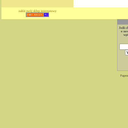
załóż swój sklep internetowy
Jeśli 
o now
wpi
Pagera