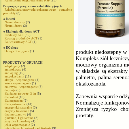
Autentyczne olejki eteryczne NSP
(13)
Propozycje programów rehabilitacyjnych
Rehabilitacja przewodu pokarmowego - potrzebne
produkty
(8)
● Neumi
Neumi doustny
(2)
Neumi Spray
(2)
● Ekologia dla domu ACT
Produkty ACT
(30)
Katalog produktów ACT
(1)
Pakiet startowy ACT
(1)
● EQology
produkt niedostępny w b
Omega 3 w płynie
(1)
Kompleks ziół lecznicz
PRODUKTY W GRUPACH
moczowy organizmu mę
adaptogeny
(2)
aminokwasy
(4)
w składzie są ekstrakt
anti aging
(10)
palmetto, palma sereno
antyoksydanty
(11)
alergie - wspomaganie
(4)
oktakozanola.
astma wspomaganie
(1)
cukrzyca - wspomaganie
(5)
depresja
(5)
dla dzieci powyżej 3 lat
(5)
Zapewnia wsparcie odż
dla kobiet
(10)
dla mężczyzn
(6)
Normalizuje funkcjonow
dla sportowców
(13)
energetyki naturalne
(3)
Zmniejsza ryzyko cho
enzymy trawienne
(5)
prostaty.
dna moczanowa
(4)
glutation, l-glutamina
(2)
grzybica i pasożyty
(4)
jelita wspomaganie
(2)
miażdżyca,cholesterol,nadciśnienie
(9)