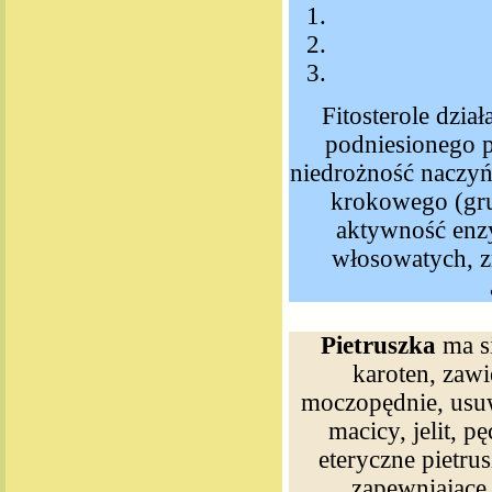
Fitosterole dział
podniesionego p
niedrożność naczyń
krokowego (gru
aktywność enzy
włosowatych, z
Pietruszka
ma si
karoten, zawi
moczopędnie, usuw
macicy, jelit, 
eteryczne pietru
zapewniające 