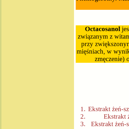
Octacosanol
je
związanym z witam
przy zwiększonym
mięśniach, w wynik
zmęczenie) o
Ekstrakt żeń-s
Ekstrakt 
Ekstrakt żeń-