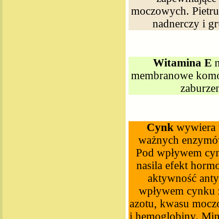
moczowych. Pietrus
nadnerczy i g
Witamina E
n
membranowe komóre
zaburzen
Cynk
wywiera w
ważnych enzymów
Pod wpływem cynk
nasila efekt hor
aktywność anty
wpływem cynku zw
azotu, kwasu moczo
i hemoglobiny. Min