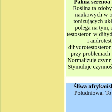
Palma serenoa
Roślina ta zdob
naukowych w o
tonizujących uk
polega na tym, 
testosteron w dihyd
i androtest
dihydrotestostero
przy problemach z
Normalizuje czynno
Stymuluje czynnoś
Śliwa afrykańs
Południowa. To 