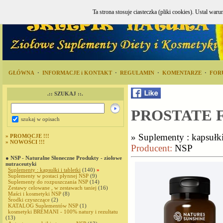
Ta strona stosuje ciasteczka (pliki cookies). Ustal w
GŁÓWNA
·
INFORMACJE i KONTAKT
·
REGULAMIN
·
KOMENTARZE
·
FOR
.:: SZUKAJ ::.
PROSTATE F
szukaj w opisach
»
Suplementy : kapsułki 
»
PROMOCJE !!!
»
NOWOŚCI !!!
Producent:
NSP
● NSP - Naturalne Słoneczne Produkty - ziołowe
nutraceutyki
Suplementy : kapsułki i tabletki
(140)
»
Suplementy w postaci płynnej NSP
(9)
Suplementy do rozpuszczania NSP
(14)
Zestawy celowane , w zestawach taniej
(16)
Maści i kosmetyki NSP
(8)
Środki czyszczące
(2)
KATALOG Suplementów NSP
(1)
kosmetyki BREMANI - 100% natury i rezultatu
(13)