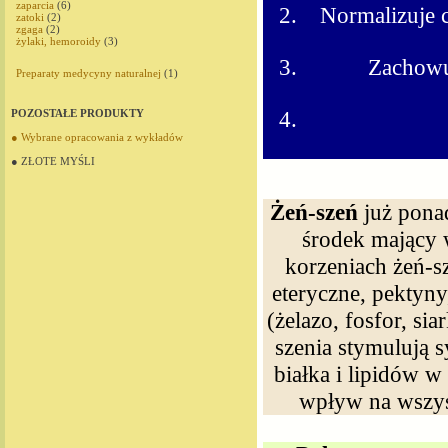
zaparcia
(6)
Normalizuje 
zatoki
(2)
zgaga
(2)
żylaki, hemoroidy
(3)
Zachowu
Preparaty medycyny naturalnej
(1)
POZOSTAŁE PRODUKTY
● Wybrane opracowania z wykładów
● ZŁOTE MYŚLI
Żeń-szeń
już pona
środek mający 
korzeniach żeń-s
eteryczne, pektyn
(żelazo, fosfor, si
szenia stymulują 
białka i lipidów 
wpływ na wszys