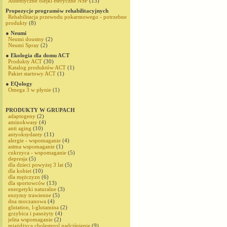
Autentyczne olejki eteryczne NSP
(13)
Propozycje programów rehabilitacyjnych
Rehabilitacja przewodu pokarmowego - potrzebne
produkty
(8)
● Neumi
Neumi doustny
(2)
Neumi Spray
(2)
● Ekologia dla domu ACT
Produkty ACT
(30)
Katalog produktów ACT
(1)
Pakiet startowy ACT
(1)
● EQology
Omega 3 w płynie
(1)
PRODUKTY W GRUPACH
adaptogeny
(2)
aminokwasy
(4)
anti aging
(10)
antyoksydanty
(11)
alergie - wspomaganie
(4)
astma wspomaganie
(1)
cukrzyca - wspomaganie
(5)
depresja
(5)
dla dzieci powyżej 3 lat
(5)
dla kobiet
(10)
dla mężczyzn
(6)
dla sportowców
(13)
energetyki naturalne
(3)
enzymy trawienne
(5)
dna moczanowa
(4)
glutation, l-glutamina
(2)
grzybica i pasożyty
(4)
jelita wspomaganie
(2)
miażdżyca,cholesterol,nadciśnienie
(9)