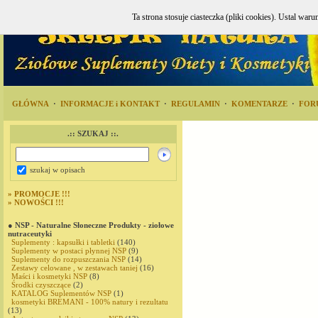
Ta strona stosuje ciasteczka (pliki cookies). Ustal w
GŁÓWNA
·
INFORMACJE i KONTAKT
·
REGULAMIN
·
KOMENTARZE
·
FOR
.:: SZUKAJ ::.
szukaj w opisach
»
PROMOCJE !!!
»
NOWOŚCI !!!
● NSP - Naturalne Słoneczne Produkty - ziołowe
nutraceutyki
Suplementy : kapsułki i tabletki
(140)
Suplementy w postaci płynnej NSP
(9)
Suplementy do rozpuszczania NSP
(14)
Zestawy celowane , w zestawach taniej
(16)
Maści i kosmetyki NSP
(8)
Środki czyszczące
(2)
KATALOG Suplementów NSP
(1)
kosmetyki BREMANI - 100% natury i rezultatu
(13)