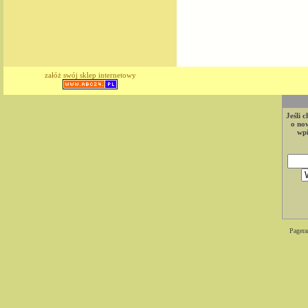
załóż swój sklep internetowy
Jeśli 
o now
wpi
Pagera