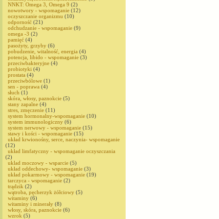
NNKT: Omega 3, Omega 9
(2)
nowotwory - wspomaganie
(12)
oczyszczanie organizmu
(10)
odporność
(21)
odchudzanie - wspomaganie
(9)
omega -3
(2)
pamięć
(4)
pasożyty, grzyby
(6)
pobudzenie, witalność, energia
(4)
potencja, libido - wspomaganie
(3)
przeciwbakteryjne
(4)
probiotyki
(4)
prostata
(4)
przeciwbólowe
(1)
sen - poprawa
(4)
słuch
(1)
skóra, włosy, paznokcie
(5)
stany zapalne
(4)
stres, zmęczenie
(11)
system hormonalny-wspomaganie
(10)
system immunologiczny
(6)
system nerwowy - wspomaganie
(15)
stawy i kości - wspomaganie
(15)
układ krwionośny, serce, naczynia- wspomaganie
(12)
układ limfatyczny - wspomaganie oczyszczania
(2)
uklad moczowy - wsparcie
(5)
układ oddechowy- wspomaganie
(3)
układ pokarmowy - wspomaganie
(19)
tarczyca - wspomaganie
(2)
trądzik
(2)
wątroba, pęcherzyk żółciowy
(5)
witaminy
(6)
witaminy i minerały
(8)
włosy, skóra, paznokcie
(6)
wzrok
(5)