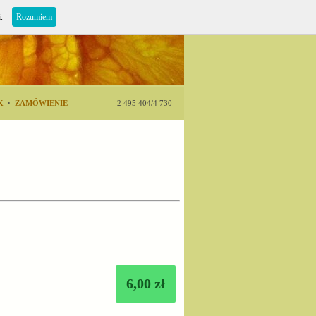
i.
Rozumiem
K
·
ZAMÓWIENIE
2 495 404/4 730
6,00 zł