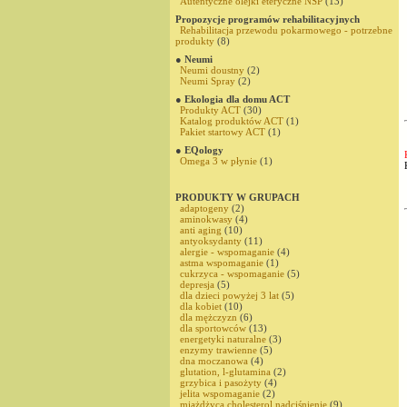
Autentyczne olejki eteryczne NSP
(13)
Propozycje programów rehabilitacyjnych
Rehabilitacja przewodu pokarmowego - potrzebne
produkty
(8)
● Neumi
Neumi doustny
(2)
Neumi Spray
(2)
● Ekologia dla domu ACT
Produkty ACT
(30)
Katalog produktów ACT
(1)
Pakiet startowy ACT
(1)
● EQology
Omega 3 w płynie
(1)
PRODUKTY W GRUPACH
adaptogeny
(2)
aminokwasy
(4)
anti aging
(10)
antyoksydanty
(11)
alergie - wspomaganie
(4)
astma wspomaganie
(1)
cukrzyca - wspomaganie
(5)
depresja
(5)
dla dzieci powyżej 3 lat
(5)
dla kobiet
(10)
dla mężczyzn
(6)
dla sportowców
(13)
energetyki naturalne
(3)
enzymy trawienne
(5)
dna moczanowa
(4)
glutation, l-glutamina
(2)
grzybica i pasożyty
(4)
jelita wspomaganie
(2)
miażdżyca,cholesterol,nadciśnienie
(9)