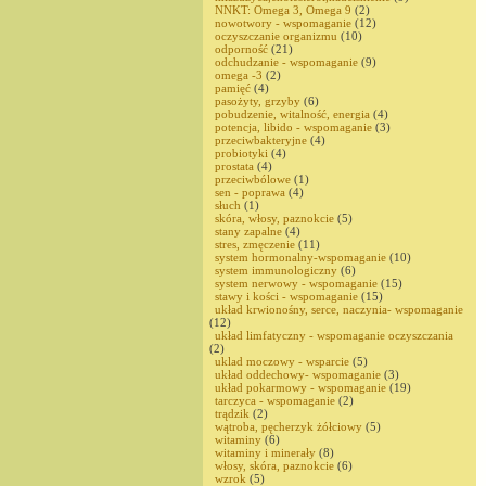
NNKT: Omega 3, Omega 9
(2)
nowotwory - wspomaganie
(12)
oczyszczanie organizmu
(10)
odporność
(21)
odchudzanie - wspomaganie
(9)
omega -3
(2)
pamięć
(4)
pasożyty, grzyby
(6)
pobudzenie, witalność, energia
(4)
potencja, libido - wspomaganie
(3)
przeciwbakteryjne
(4)
probiotyki
(4)
prostata
(4)
przeciwbólowe
(1)
sen - poprawa
(4)
słuch
(1)
skóra, włosy, paznokcie
(5)
stany zapalne
(4)
stres, zmęczenie
(11)
system hormonalny-wspomaganie
(10)
system immunologiczny
(6)
system nerwowy - wspomaganie
(15)
stawy i kości - wspomaganie
(15)
układ krwionośny, serce, naczynia- wspomaganie
(12)
układ limfatyczny - wspomaganie oczyszczania
(2)
uklad moczowy - wsparcie
(5)
układ oddechowy- wspomaganie
(3)
układ pokarmowy - wspomaganie
(19)
tarczyca - wspomaganie
(2)
trądzik
(2)
wątroba, pęcherzyk żółciowy
(5)
witaminy
(6)
witaminy i minerały
(8)
włosy, skóra, paznokcie
(6)
wzrok
(5)