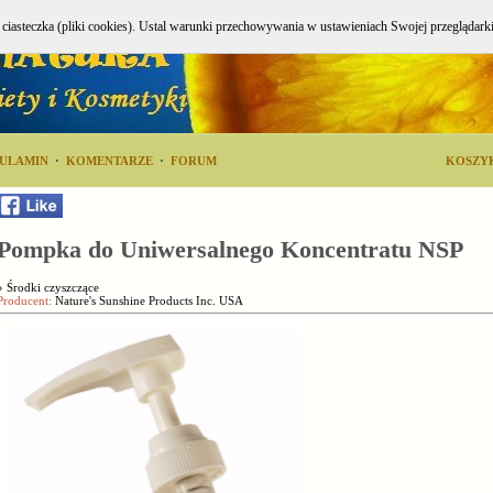
e ciasteczka (pliki cookies). Ustal warunki przechowywania w ustawieniach Swojej przeglądark
ULAMIN
·
KOMENTARZE
·
FORUM
KOSZY
Pompka do Uniwersalnego Koncentratu NSP
»
Środki czyszczące
Producent:
Nature's Sunshine Products Inc. USA