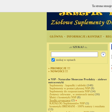
Ta strona stosuj
GŁÓWNA
·
INFORMACJE i KONTAKT
·
REG
.:: SZUKAJ ::.
szukaj w opisach
»
PROMOCJE !!!
»
NOWOŚCI !!!
● NSP - Naturalne Słoneczne Produkty - ziołowe
nutraceutyki
Suplementy : kapsułki i tabletki
(140)
Suplementy w postaci płynnej NSP
(9)
Suplementy do rozpuszczania NSP
(14)
Zestawy celowane , w zestawach taniej
(16)
Maści i kosmetyki NSP
(8)
Środki czyszczące
(2)
»
KATALOG Suplementów NSP
(1)
kosmetyki BREMANI - 100% natury i rezultatu
(13)