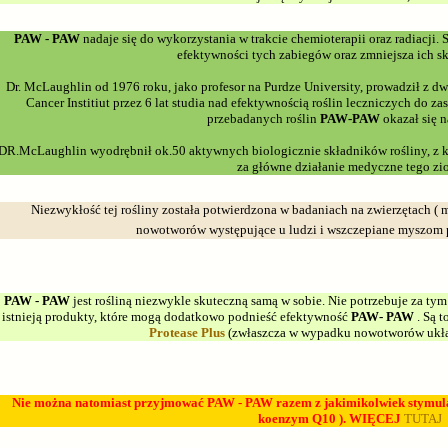
PAW - PAW
nadaje się do wykorzystania w trakcie chemioterapii oraz radiacji. 
efektywności tych zabiegów oraz zmniejsza ich s
Dr. McLaughlin od 1976 roku, jako profesor na Purdze University, prowadził z d
Cancer Institiut przez 6 lat studia nad efektywnością roślin leczniczych do 
przebadanych roślin
PAW-PAW
okazał się n
DR.McLaughlin wyodrębnił ok.50 aktywnych biologicznie składników rośliny, z k
za główne działanie medyczne tego zio
Niezwykłość tej rośliny została potwierdzona w badaniach na zwierzętach (
nowotworów występujące u ludzi i wszczepiane myszom 
PAW - PAW
jest rośliną niezwykle skuteczną samą w sobie. Nie potrzebuje za ty
istnieją produkty, które mogą dodatkowo podnieść efektywność
PAW- PAW
. Są t
Protease Plus
(zwłaszcza w wypadku nowotworów ukł
Nie można natomiast przyjmować PAW - PAW razem z jakimikolwiek stymula
koenzym Q10 ). WIĘCEJ
TUTAJ