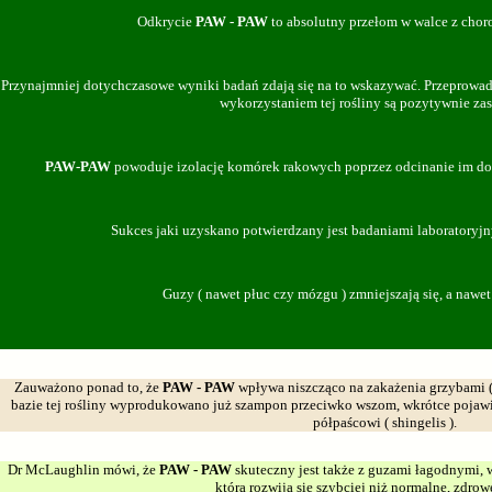
Odkrycie
PAW - PAW
to absolutny przełom w walce z ch
Przynajmniej dotychczasowe wyniki badań zdają się na to wskazywać. Przeprowadz
wykorzystaniem tej rośliny są pozytywnie za
PAW-PAW
powoduje izolację komórek rakowych poprzez odcinanie im dost
Sukces jaki uzyskano potwierdzany jest badaniami laboratoryjn
Guzy ( nawet płuc czy mózgu ) zmniejszają się, a nawet
Zauważono ponad to, że
PAW - PAW
wpływa niszcząco na zakażenia grzybami ( 
bazie tej rośliny wyprodukowano już szampon przeciwko wszom, wkrótce pojawi 
półpaścowi ( shingelis ).
Dr McLaughlin mówi, że
PAW - PAW
skuteczny jest także z guzami łagodnymi, 
która rozwija się szybciej niż normalne, zdro