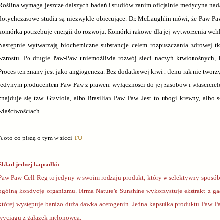
Roślina wymaga jeszcze dalszych badań i studiów zanim oficjalnie medycyna nada 
dotychczasowe studia są niezwykle obiecujące. Dr. McLaughlin mówi, że Paw-Pa
komórka potrzebuje energii do rozwoju. Komórki rakowe dla jej wytworzenia wchła
Następnie wytwarzają biochemiczne substancje celem rozpuszczania zdrowej t
wzrostu. Po drugie Paw-Paw uniemożliwia rozwój sieci naczyń krwionośnych, k
Proces ten znany jest jako angiogeneza. Bez dodatkowej krwi i tlenu rak nie tworzy 
jedynym producentem Paw-Paw z prawem wyłączności do jej zasobów i właściciele
znajduje się tzw. Graviola, albo Brasilian Paw Paw. Jest to ubogi krewny, alb
właściwościach.
A oto co piszą o tym w sieci
TU
Skład jednej kapsułki:
Paw Paw Cell-Reg to jedyny w swoim rodzaju produkt, który w selektywny sposób
ogólną kondycję organizmu. Firma Nature’s Sunshine wykorzystuje ekstrakt z 
której występuje bardzo duża dawka acetogenin. Jedna kapsułka produktu Paw P
wyciągu z gałązek melonowca.