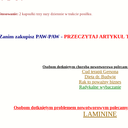
Stosowanie:
2 kapsułki trzy razy dziennie w trakcie posiłku.
Zanim zakupisz PAW-PAW -
PRZECZYTAJ ARTYKUŁ 
Osobom dotkniętym chorobą nowotworową polecam o
Cud terapii Gersona
Dieta dr. Budwig
Rak to poważny biznes
Radykalne wybaczanie
Osobom dotkniętym problemem nowotworowym polecamy z
LAMININE