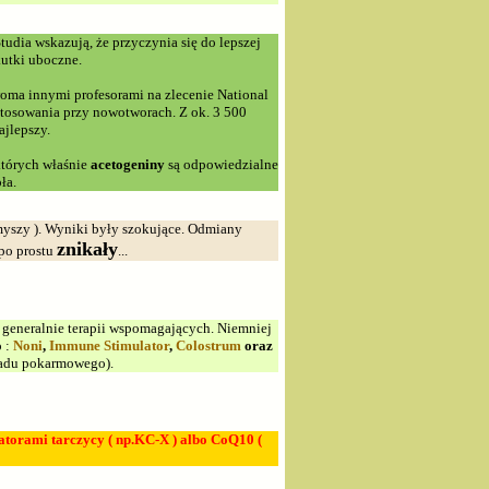
Studia wskazują, że przyczynia się do lepszej
kutki uboczne.
woma innymi profesorami na zlecenie National
zastosowania przy nowotworach. Z ok. 3 500
ajlepszy.
tórych właśnie
acetogeniny
są odpowiedzialne
ła.
 myszy ). Wyniki były szokujące. Odmiany
znikały
po prostu
...
m generalnie terapii wspomagających. Niemniej
o :
Noni
,
Immune Stimulator
,
Colostrum
oraz
adu pokarmowego).
torami tarczycy ( np.KC-X ) albo CoQ10 (