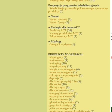
Autentyczne olejki eteryczne NSP
(13)
Propozycje programów rehabilitacyjnych
Rehabilitacja przewodu pokarmowego - potrzebne
produkty
(8)
● Neumi
Neumi doustny
(2)
Neumi Spray
(2)
● Ekologia dla domu ACT
Produkty ACT
(30)
Katalog produktów ACT
(1)
Pakiet startowy ACT
(1)
● EQology
Omega 3 w płynie
(1)
PRODUKTY W GRUPACH
adaptogeny
(2)
aminokwasy
(4)
anti aging
(10)
antyoksydanty
(11)
alergie - wspomaganie
(4)
astma wspomaganie
(1)
cukrzyca - wspomaganie
(5)
depresja
(5)
dla dzieci powyżej 3 lat
(5)
dla kobiet
(10)
dla mężczyzn
(6)
dla sportowców
(13)
energetyki naturalne
(3)
enzymy trawienne
(5)
dna moczanowa
(4)
glutation, l-glutamina
(2)
grzybica i pasożyty
(4)
jelita wspomaganie
(2)
miażdżyca,cholesterol,nadciśnienie
(9)