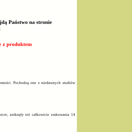
jdą Państwo na stronie
m
ie z produktem
domości. Pochodzą one z niedawnych studiów
icie, zniknęły też całkowicie zrakowania 14