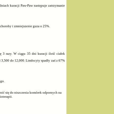
odniach kuracji Paw-Paw następuje zatrzymanie
 choroby i zmniejszenie guza o 25%.
3 razy. W ciągu 35 dni kuracji ilość ciałek
d 3,500 do 12,000. Limfocyty spadły zaś z 67%
go.
ynić się do niszczenia komórek odpornych na
oterapii.