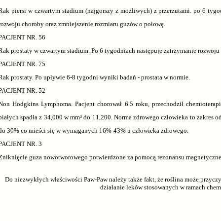
Rak piersi w czwartym stadium (najgorszy z możliwych) z przerzutami. po 6 tyg
rozwoju choroby oraz zmniejszenie rozmiaru guzów o połowę.
PACJENT NR. 56
Rak prostaty w czwartym stadium. Po 6 tygodniach następuje zatrzymanie rozwoju
PACJENT NR. 75
Rak prostaty. Po upływie 6-8 tygodni wyniki badań - prostata w normie.
PACJENT NR. 52
Non Hodgkins Lymphoma. Pacjent chorował 6.5 roku, przechodził chemioterapię 
białych spadła z 34,000 w mm³ do 11,200. Norma zdrowego człowieka to zakres o
do 30% co mieści się w wymaganych 16%-43% u człowieka zdrowego.
PACJENT NR. 3
Zniknięcie guza nowotworowego potwierdzone za pomocą rezonansu magnetyczne
Do niezwykłych właściwości Paw-Paw należy także fakt, że roślina może przycz
działanie leków stosowanych w ramach chemi