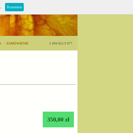
i.
Rozumiem
K
·
ZAMÓWIENIE
2 494 651/3 977
350,00 zł