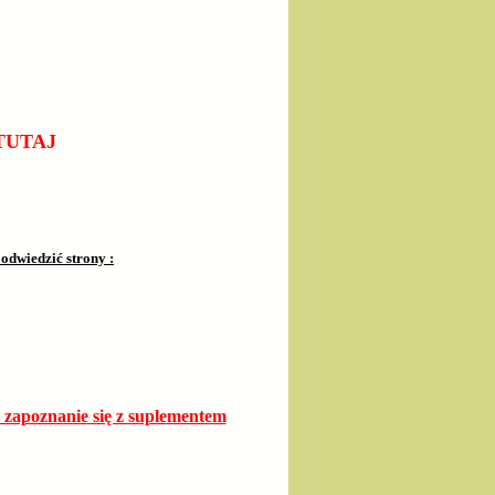
TUTAJ
dwiedzić strony :
apoznanie się z suplementem