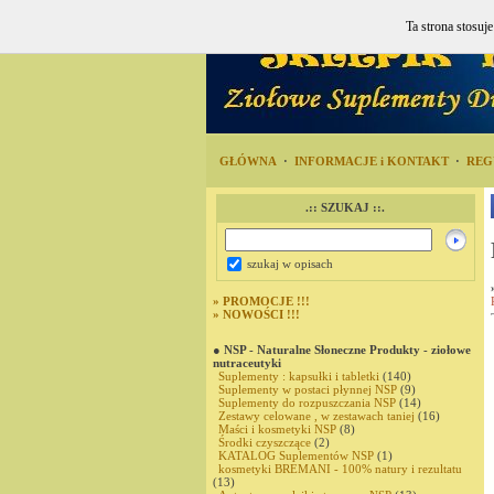
Ta strona stosuj
GŁÓWNA
·
INFORMACJE i KONTAKT
·
REG
.:: SZUKAJ ::.
szukaj w opisach
»
PROMOCJE !!!
»
NOWOŚCI !!!
● NSP - Naturalne Słoneczne Produkty - ziołowe
nutraceutyki
Suplementy : kapsułki i tabletki
(140)
Suplementy w postaci płynnej NSP
(9)
Suplementy do rozpuszczania NSP
(14)
Zestawy celowane , w zestawach taniej
(16)
Maści i kosmetyki NSP
(8)
Środki czyszczące
(2)
KATALOG Suplementów NSP
(1)
kosmetyki BREMANI - 100% natury i rezultatu
(13)