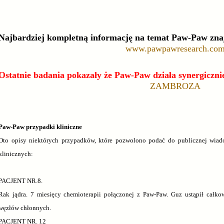
Najbardziej kompletną informację na temat Paw-Paw zna
www.pawpawresearch.co
Ostatnie badania pokazały że Paw-Paw działa synergiczn
ZAMBROZA
Paw-Paw przypadki kliniczne
Oto opisy niektórych przypadków, które pozwolono podać do publicznej wia
klinicznych:
PACJENT NR.8.
Rak jądra. 7 miesięcy chemioterapii połączonej z Paw-Paw. Guz ustąpił całkow
węzłów chłonnych.
PACJENT NR. 12