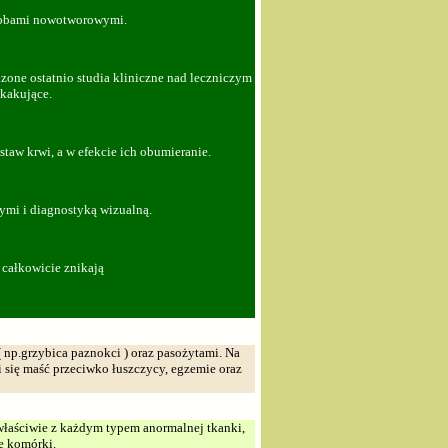
orobami nowotworowymi.
one ostatnio studia kliniczne nad leczniczym
skakujące.
aw krwi, a w efekcie ich obumieranie.
ymi i diagnostyką wizualną.
 całkowicie znikają
np.grzybica paznokci ) oraz pasożytami. Na
się maść przeciwko łuszczycy, egzemie oraz
właściwie z każdym typem anormalnej tkanki,
we komórki.