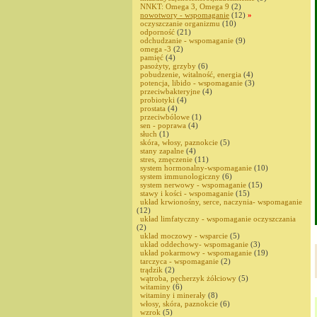
NNKT: Omega 3, Omega 9
(2)
nowotwory - wspomaganie
(12)
»
oczyszczanie organizmu
(10)
odporność
(21)
odchudzanie - wspomaganie
(9)
omega -3
(2)
pamięć
(4)
pasożyty, grzyby
(6)
pobudzenie, witalność, energia
(4)
potencja, libido - wspomaganie
(3)
przeciwbakteryjne
(4)
probiotyki
(4)
prostata
(4)
przeciwbólowe
(1)
sen - poprawa
(4)
słuch
(1)
skóra, włosy, paznokcie
(5)
stany zapalne
(4)
stres, zmęczenie
(11)
system hormonalny-wspomaganie
(10)
system immunologiczny
(6)
system nerwowy - wspomaganie
(15)
stawy i kości - wspomaganie
(15)
układ krwionośny, serce, naczynia- wspomaganie
(12)
układ limfatyczny - wspomaganie oczyszczania
(2)
uklad moczowy - wsparcie
(5)
układ oddechowy- wspomaganie
(3)
układ pokarmowy - wspomaganie
(19)
tarczyca - wspomaganie
(2)
trądzik
(2)
wątroba, pęcherzyk żółciowy
(5)
witaminy
(6)
witaminy i minerały
(8)
włosy, skóra, paznokcie
(6)
wzrok
(5)