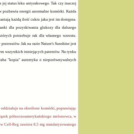
jej status leku antyrakowego. Tak czy inaczej
w pozbawia energii anormalne komórki. Każda
niają każdą ilość cukru jaka jest im dostępna.
kanki dla pozyskiwania glukozy dla dalszego
tórych potrzebuje rak dla własnego wzrostu.
przerzutów. Jak na razie Nature's Sunshine jest
m wszystkich istniejących patentów. Na rynku
o słaba "kopia" autentyku o nieporównywalnych
 oddziałuje na określone komórki, poprawiając
gałązek północnoamerykańskiego melonowca, w
aw Cell-Reg zawiera 8,5 mg standaryzowanego